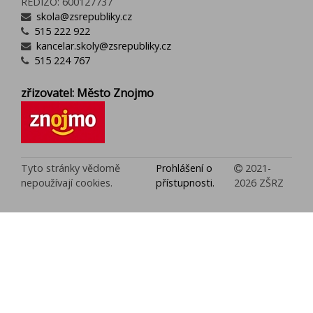
REDIZO: 600127737
skola@zsrepubliky.cz
515 222 922
kancelar.skoly@zsrepubliky.cz
515 224 767
zřizovatel: Město Znojmo
Tyto stránky vědomě
Prohlášení o
2021-
nepoužívají cookies.
přístupnosti.
2026 ZŠRZ