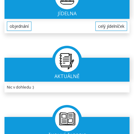
JÍDELNA
objednání
celý jídelníček
AKTUÁLNĚ
Nic v dohledu :)