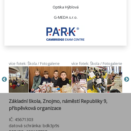
Optika Hýblová
G-MEDA s.r.o.
více fotek: Škola / Fotogalerie
více fotek: Škola / Fotogalerie
Základní škola, Znojmo, náměstí Republiky 9,
příspěvková organizace
IČ: 45671303
datová schránka: bdk3p9s