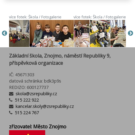
více fotek: Škola / Fotogalerie
více fotek: Škola / Fotogalerie
Základní škola, Znojmo, náměstí Republiky 9,
příspěvková organizace
IČ: 45671303
datová schránka: bdk3p9s
REDIZO: 600127737
skola@zsrepubliky.cz
515 222 922
kancelar.skoly@zsrepubliky.cz
515 224 767
zřizovatel: Město Znojmo