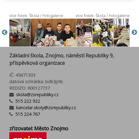
více fotek: Škola / Fotogalerie
více fotek: Škola / Fotogalerie
Základní škola, Znojmo, náměstí Republiky 9,
příspěvková organizace
IČ: 45671303
datová schránka: bdk3p9s
REDIZO: 600127737
skola@zsrepubliky.cz
515 222 922
kancelar.skoly@zsrepubliky.cz
515 224 767
zřizovatel: Město Znojmo